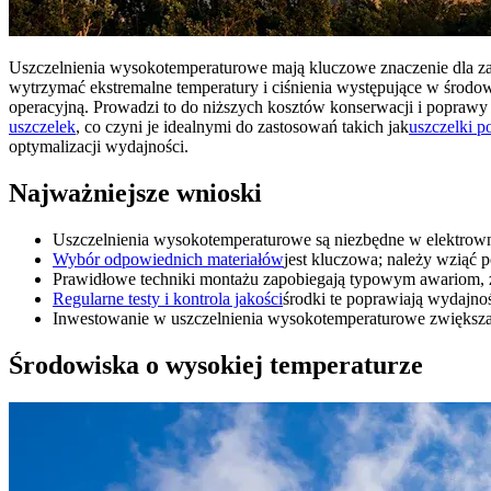
Uszczelnienia wysokotemperaturowe mają kluczowe znaczenie dla zac
wytrzymać ekstremalne temperatury i ciśnienia występujące w środow
operacyjną. Prowadzi to do niższych kosztów konserwacji i popraw
uszczelek
, co czyni je idealnymi do zastosowań takich jak
uszczelki p
optymalizacji wydajności.
Najważniejsze wnioski
Uszczelnienia wysokotemperaturowe są niezbędne w elektrowni
Wybór odpowiednich materiałów
jest kluczowa; należy wziąć 
Prawidłowe techniki montażu zapobiegają typowym awariom, 
Regularne testy i kontrola jakości
środki te poprawiają wydajnoś
Inwestowanie w uszczelnienia wysokotemperaturowe zwiększa w
Środowiska o wysokiej temperaturze