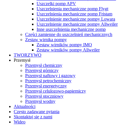
Uszczelki pomp APV
Uszczelnienia mechaniczne pomp Flygt
Uszczelnienia mechaniczne pomp Fristam
Uszczelnienie mechaniczne pompy Lowara
Uszczelnienie mechaniczne pompy Allweiler
Inne uszczelnienia mechaniczne pomp
Części zamienne do uszczelnień mechanicznych
Zestaw wirnika pompy
Zestaw wirników pompy IMO
Zestaw wirników pompy Allweiler
TWORZYWO
Przemysł
Przemysł chemiczny
Przemysł górniczy
Przemysł naftowy i gazowy
Przemysł petrochemiczny
Przemysł energetyczny
Przemysł celulozowo-papierniczy
Przemysł stoczniowy
Przemysł wodny
Aktualności
Często zadawane pytania
Skontaktuj się z nami
Wideo