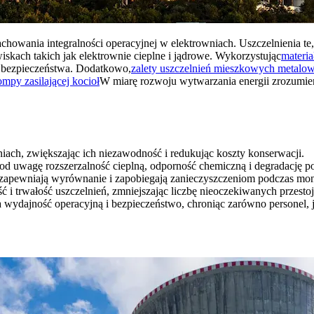
howania integralności operacyjnej w elektrowniach. Uszczelnienia te
iskach takich jak elektrownie cieplne i jądrowe. Wykorzystując
materia
y bezpieczeństwa. Dodatkowo,
zalety uszczelnień mieszkowych metalo
ompy zasilającej kocioł
W miarę rozwoju wytwarzania energii zrozumien
ach, zwiększając ich niezawodność i redukując koszty konserwacji.
pod uwagę rozszerzalność cieplną, odporność chemiczną i degradację 
zapewniają wyrównanie i zapobiegają zanieczyszczeniom podczas mon
ć i trwałość uszczelnień, zmniejszając liczbę nieoczekiwanych przesto
ydajność operacyjną i bezpieczeństwo, chroniąc zarówno personel, ja