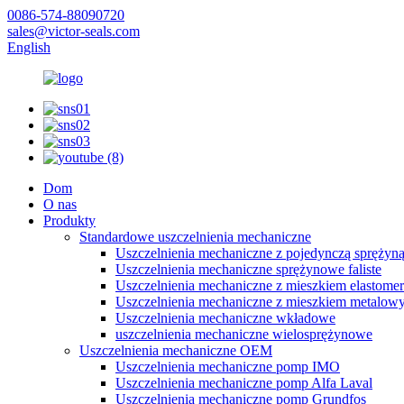
0086-574-88090720
sales@victor-seals.com
English
Dom
O nas
Produkty
Standardowe uszczelnienia mechaniczne
Uszczelnienia mechaniczne z pojedynczą sprężyn
Uszczelnienia mechaniczne sprężynowe faliste
Uszczelnienia mechaniczne z mieszkiem elastom
Uszczelnienia mechaniczne z mieszkiem metalow
Uszczelnienia mechaniczne wkładowe
uszczelnienia mechaniczne wielosprężynowe
Uszczelnienia mechaniczne OEM
Uszczelnienia mechaniczne pomp IMO
Uszczelnienia mechaniczne pomp Alfa Laval
Uszczelnienia mechaniczne pomp Grundfos