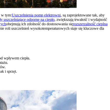
, w tym:
Uszczelnienia pomp elektrowni
, są zaprojektowane tak, aby
ły uszczelniające odporne na ciepło
, zwiększają trwałość i wydajność
wych
obejmują ich zdolność do dostosowania się
rozszerzalność cieplna
ie roli uszczelnień wysokotemperaturowych staje się kluczowe dla
pod wpływem ciepła.
tażu.
jów.
k i sprzęt.