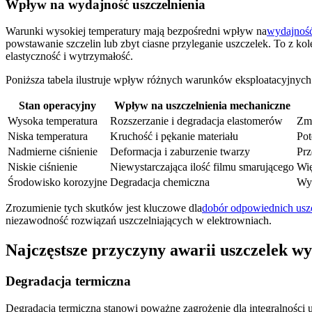
Wpływ na wydajność uszczelnienia
Warunki wysokiej temperatury mają bezpośredni wpływ na
wydajność
powstawanie szczelin lub zbyt ciasne przyleganie uszczelek. To z ko
elastyczność i wytrzymałość.
Poniższa tabela ilustruje wpływ różnych warunków eksploatacyjnych
Stan operacyjny
Wpływ na uszczelnienia mechaniczne
Wysoka temperatura
Rozszerzanie i degradacja elastomerów
Zmn
Niska temperatura
Kruchość i pękanie materiału
Pot
Nadmierne ciśnienie
Deformacja i zaburzenie twarzy
Prz
Niskie ciśnienie
Niewystarczająca ilość filmu smarującego
Wię
Środowisko korozyjne
Degradacja chemiczna
Wyc
Zrozumienie tych skutków jest kluczowe dla
dobór odpowiednich usz
niezawodność rozwiązań uszczelniających w elektrowniach.
Najczęstsze przyczyny awarii uszczelek 
Degradacja termiczna
Degradacja termiczna stanowi poważne zagrożenie dla integralności