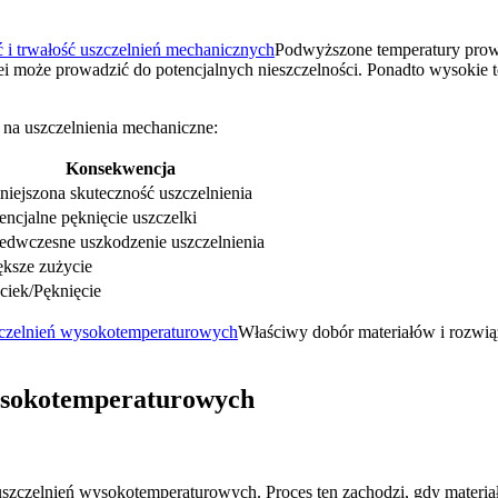
 i trwałość uszczelnień mechanicznych
Podwyższone temperatury prowa
lei może prowadzić do potencjalnych nieszczelności. Ponadto wysokie t
 na uszczelnienia mechaniczne:
Konsekwencja
iejszona skuteczność uszczelnienia
encjalne pęknięcie uszczelki
edwczesne uszkodzenie uszczelnienia
ksze zużycie
iek/Pęknięcie
czelnień wysokotemperaturowych
Właściwy dobór materiałów i rozwią
wysokotemperaturowych
 uszczelnień wysokotemperaturowych. Proces ten zachodzi, gdy materia